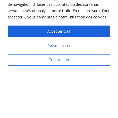
de navigation, diffuser des publicités ou des contenus
personnalisés et analyser notre trafic. En cliquant sur « Tout
Afin que votre séjour soit le plus agréable
accepter », vous consentez à notre utilisation des cookies.
possible, nous proposons de nombreux services
dans le camping.
Accepter tout
Nous mettons à disposition barbecues,
accessoires de jeux, un coin produits régionaux
Personnaliser
et tout notre professionnalisme.
Tout rejeter
Découvrir nos services
Nos Locations