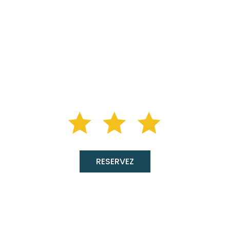
Garonne
Camping 3 étoiles près de Villeneuve-
sur-Lot et Agen
RESERVEZ