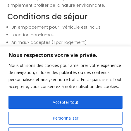
simplement profiter de la nature environnante.
Conditions de séjour
Un emplacement pour 1 véhicule est inclus.
Location non-fumeur.
Animaux acceptés (1 par logement).
Vacances en Lot-et-Garonne
Nous respectons votre vie privée.
Profitez de votre séjour pour découvrir la
vallée du Lot
Nous utilisons des cookies pour améliorer votre expérience
et ses nombreuses activités : balades à vélo sur la
de navigation, diffuser des publicités ou des contenus
voie verte
, randonnées, canoë, baignades, pêche…
personnalisés et analyser notre trafic. En cliquant sur « Tout
Les villages pittoresques comme Villeneuve-sur-Lot,
accepter », vous consentez à notre utilisation des cookies.
Agen ou Pujols vous séduiront par leur patrimoine et
leur gastronomie.
Accepter tout
Ambiance familiale et
conviviale
Personnaliser
Notre camping est pensé pour les familles : animations,